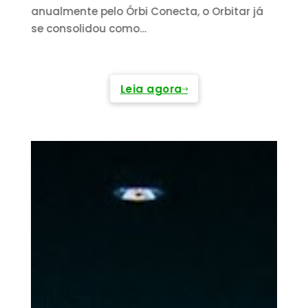
S
l
anualmente pelo Órbi Conecta, o Orbitar já
a
se consolidou como…
o
za
i
Leia agora