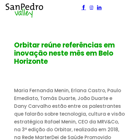
G
Orbitar reúne referências em
m
inovação neste mês em Belo
a
Horizonte
A
Maria Fernanda Menin, Erlana Castro, Paulo
P
Emediato, Tomás Duarte, João Duarte e
G
Dany Carvalho estão entre os palestrantes
a
que falarão sobre tecnologia, cultura e visão
a
estratégica Rafael Menin, CEO da MRV&Co,
e
na 3ª edição do Orbitar, realizada em 2018,
p
na Rede MarterDei de Saúde Promovido